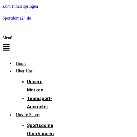
Zum Inhalt springen
Spitzen Marken zu Spitzen Preisen
Unsere Angebote
Sportdome24.de
Menü
Home
Über Uns
Unsere
Marken
Teamsport-
Ausrüster
Unsere Shops
Sportsdome
Oberhausen